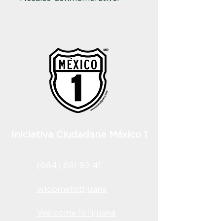
Iniciativa Ciudadana México 1
(664) 681 92 41
wlcometotijuana
WelcomeToTijuana