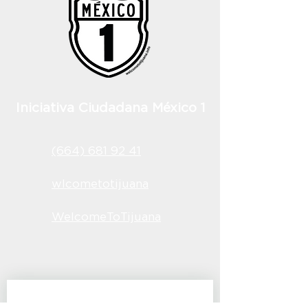
Iniciativa Ciudadana México 1
(664) 681 92 41
wlcometotijuana
WelcomeToTijuana