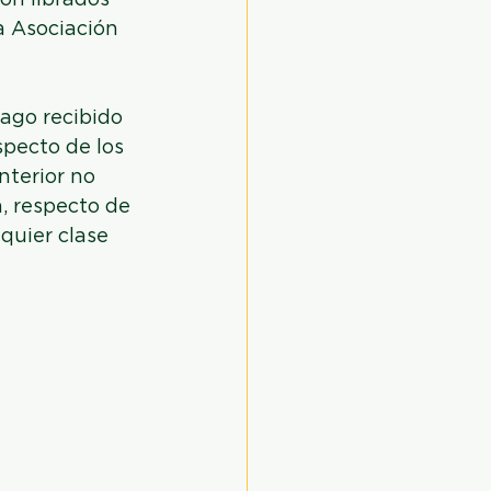
on librados 
a Asociación 
ago recibido 
pecto de los 
terior no 
, respecto de 
quier clase 