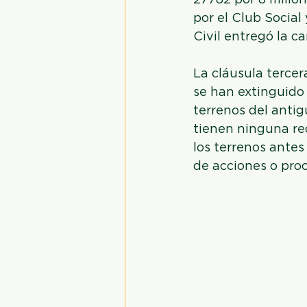
27782 por 8 millon
por el Club Social
Civil entregó la c
La cláusula tercer
se han extinguido
terrenos del anti
tienen ninguna re
los terrenos ante
de acciones o proc