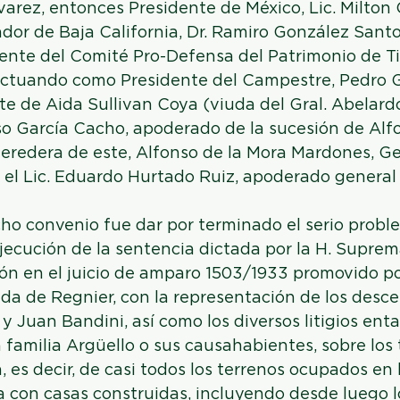
varez, entonces Presidente de México, Lic. Milton 
or de Baja California, Dr. Ramiro González Santo
ente del Comité Pro-Defensa del Patrimonio de Ti
ctuando como Presidente del Campestre, Pedro G
 de Aida Sullivan Coya (viuda del Gral. Abelardo
so García Cacho, apoderado de la sucesión de Alf
heredera de este, Alfonso de la Mora Mardones, G
 el Lic. Eduardo Hurtado Ruiz, apoderado general
cho convenio fue dar por terminado el serio probl
jecución de la sentencia dictada por la H. Suprem
ión en el juicio de amparo 1503/1933 promovido por
da de Regnier, con la representación de los desc
y Juan Bandini, así como los diversos litigios ent
 familia Argüello o sus causahabientes, sobre los 
 es decir, de casi todos los terrenos ocupados en 
 con casas construidas, incluyendo desde luego l