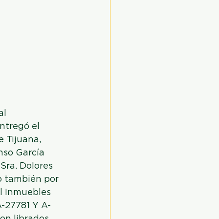
l 
ntregó el 
 Tijuana, 
nso García 
Sra. Dolores 
o también por 
l Inmuebles 
A-27781 Y A-