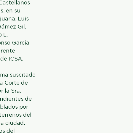
Castellanos 
s, en su 
juana, Luis 
ámez Gil, 
 L. 
onso García 
erente 
 de ICSA.
ema suscitado 
a Corte de 
 la Sra. 
endientes de 
ablados por 
terrenos del 
la ciudad, 
os del 