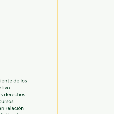
ente de los 
tivo 
os derechos 
cursos 
n relación 