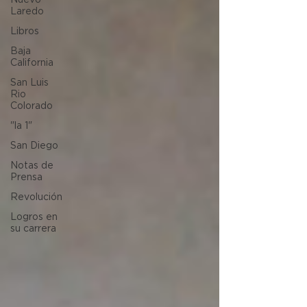
Nuevo
Laredo
Libros
Baja
California
San Luis
Rio
Colorado
"la 1"
San Diego
Notas de
Prensa
Revolución
Logros en
su carrera