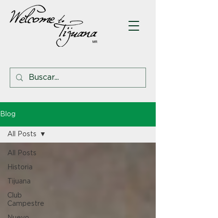
Blog
All Posts
All Posts
Historia
Tijuana
Club
Campestre